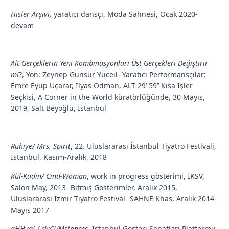
Hisler Arşivi,
yaratıcı dansçı, Moda Sahnesi, Ocak 2020-
devam
Alt Gerçeklerin Yeni Kombinasyonları Üst Gerçekleri Değiştirir
mi
?, Yön: Zeynep Günsür Yüceil- Yaratıcı Performansçılar:
Emre Eyüp Uçarar, İlyas Odman, ALT 29’ 59’’ Kısa İşler
Seçkisi, A Corner in the World küratörlüğünde, 30 Mayıs,
2019, Salt Beyoğlu, İstanbul
Ruhiye/ Mrs. Spirit
,
22. Uluslararası İstanbul Tiyatro Festivali,
İstanbul, Kasım-Aralık, 2018
Kül-Kadın/ Cind-Woman
, work in progress gösterimi, İKSV,
Salon May, 2013- Bitmiş Gösterimler, Aralık 2015,
Uluslararası İzmir Tiyatro Festival-
SAHNE Khas, Aralık 2014-
Mayıs 2017
aHHval / cirCUMstances
, İstanbul Gösteri Sanatları Platformu,