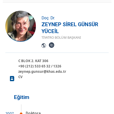
Doç. Dr.
ZEYNEP SİREL GÜNSÜR
YÜCEİL
TIYATRO BÖLÜM BAŞKANI
C BLOK 2. KAT 306
+90 (212) 533 65 32 / 1326
zeynep.gunsur@khas.edu.tr
CV
Eğitim
Doktora