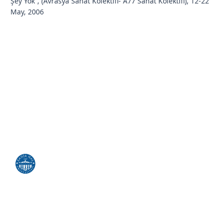
Şey Yok”, (Avrasya Sanat Kolektifi- A77 Sanat Kolektifi), 12-22
May, 2006
KHAS ile Bağlantı Kurun
Kadir Has Üniversitesi, İstanbul'un kalbinde, tarihi Cibali
Kampüsü'nde disiplinler arası bir eğitim ve araştırma
topluluğudur.