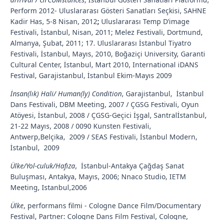
Perform 2012- Uluslararası Gösteri Sanatları Seçkisi, SAHNE
Kadir Has, 5-8 Nisan, 2012
;
Uluslararası Temp D’image
Festivali, İstanbul, Nisan, 2011; Melez Festivali, Dortmund,
Almanya, Şubat, 2011; 17. Uluslararası İstanbul Tiyatro
Festivali, İstanbul, Mayıs, 2010, Boğaziçi University, Garanti
Cultural Center, İstanbul, Mart 2010, International iDANS
Festival, Garajistanbul, İstanbul Ekim-Mayıs 2009
İnsan(lık) Hali/ Human(ly) Condition
, Garajistanbul, İstanbul
Dans Festivali, DBM Meeting, 2007 / ÇGSG Festivali, Oyun
Atöyesi, İstanbul, 2008 / ÇGSG-Geçici İşgal, Santralİstanbul,
21-22 Mayıs, 2008 / 0090 Kunsten Festivali,
Antwerp,Belçika, 2009 / SEAS Festivali, İstanbul Modern,
İstanbul, 2009
Ülke/Yol-culuk/Hafıza
, İstanbul-Antakya Çağdaş Sanat
Buluşması, Antakya, Mayıs, 2006; Nnaco Studio, IETM
Meeting, Istanbul,2006
Ülke
, performans filmi - Cologne Dance Film/Documentary
Festival, Partner: Cologne Dans Film Festival, Cologne,