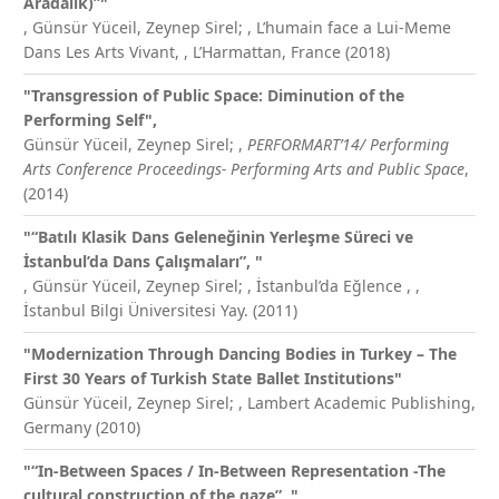
Aradalık)”"
,
Günsür Yüceil, Zeynep Sirel;
, L’humain face a Lui-Meme
Dans Les Arts Vivant, , L’Harmattan, France (2018)
"Transgression of Public Space: Diminution of the
Performing Self",
Günsür Yüceil, Zeynep Sirel;
,
PERFORMART’14/ Performing
Arts Conference Proceedings- Performing Arts and Public Space
,
(2014)
"“Batılı Klasik Dans Geleneğinin Yerleşme Süreci ve
İstanbul’da Dans Çalışmaları”, "
,
Günsür Yüceil, Zeynep Sirel;
, İstanbul’da Eğlence , ,
İstanbul Bilgi Üniversitesi Yay. (2011)
"Modernization Through Dancing Bodies in Turkey – The
First 30 Years of Turkish State Ballet Institutions"
Günsür Yüceil, Zeynep Sirel;
, Lambert Academic Publishing,
Germany (2010)
"“In-Between Spaces / In-Between Representation -The
cultural construction of the gaze”, ",