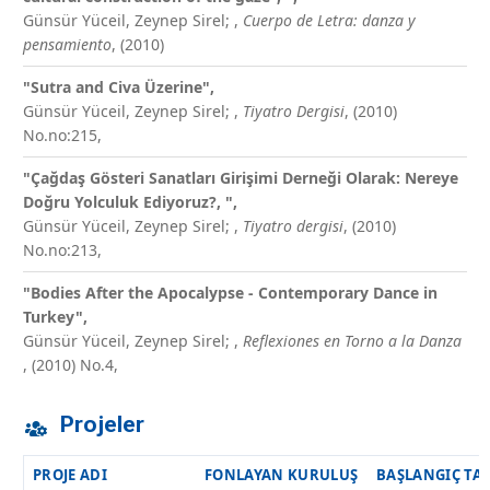
Günsür Yüceil, Zeynep Sirel;
,
Cuerpo de Letra: danza y
pensamiento
, (2010)
"Sutra and Civa Üzerine",
Günsür Yüceil, Zeynep Sirel;
,
Tiyatro Dergisi
, (2010)
No.no:215,
"Çağdaş Gösteri Sanatları Girişimi Derneği Olarak: Nereye
Doğru Yolculuk Ediyoruz?, ",
Günsür Yüceil, Zeynep Sirel;
,
Tiyatro dergisi
, (2010)
No.no:213,
"Bodies After the Apocalypse - Contemporary Dance in
Turkey",
Günsür Yüceil, Zeynep Sirel;
,
Reflexiones en Torno a la Danza
, (2010) No.4,
Projeler
PROJE ADI
FONLAYAN KURULUŞ
BAŞLANGIÇ TAR