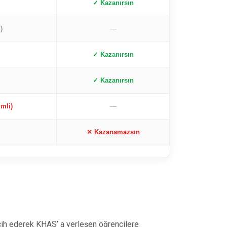
✓ Kazanırsın
)
—
✓ Kazanırsın
✓ Kazanırsın
imli)
—
✕ Kazanamazsın
rcih ederek KHAS’ a yerleşen öğrencilere