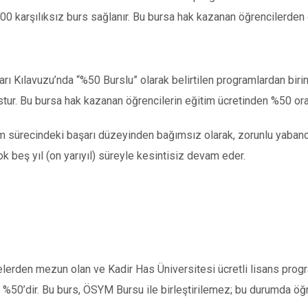
00 karşılıksız burs sağlanır. Bu bursa hak kazanan öğrencilerden
 Kılavuzu’nda “%50 Burslu” olarak belirtilen programlardan birin
rstur. Bu bursa hak kazanan öğrencilerin eğitim ücretinden %50 ora
im sürecindeki başarı düzeyinden bağımsız olarak, zorunlu yabancı
çok beş yıl (on yarıyıl) süreyle kesintisiz devam eder.
selerden mezun olan ve Kadir Has Üniversitesi ücretli lisans progra
ı %50’dir. Bu burs, ÖSYM Bursu ile birleştirilemez; bu durumda ö