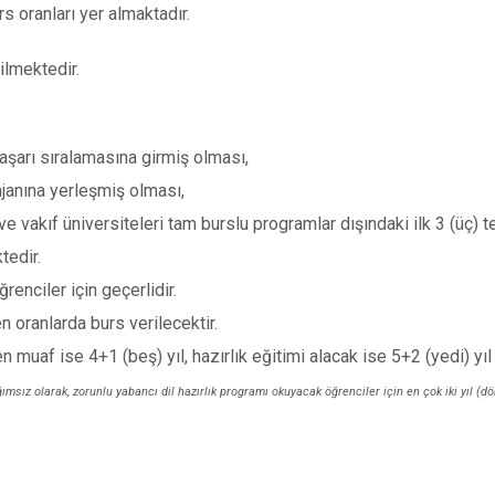
s oranları yer almaktadır.
ilmektedir.
 başarı sıralamasına girmiş olması,
njanına yerleşmiş olması,
 ve vakıf üniversiteleri tam burslu programlar dışındaki ilk 3 (üç) 
tedir.
enciler için geçerlidir.
en oranlarda burs verilecektir.
 muaf ise 4+1 (beş) yıl, hazırlık eğitimi alacak ise 5+2 (yedi) yıl
ız olarak, zorunlu yabancı dil hazırlık programı okuyacak öğrenciler için en çok iki yıl (dört 