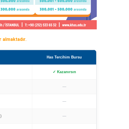
r almaktadır.
Has Tercihim Bursu
✓ Kazanırsın
—
—
)
—