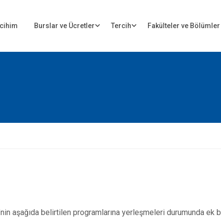
cihim
Burslar ve Ücretler
Tercih
Fakülteler ve Bölümler
’nin aşağıda belirtilen programlarına yerleşmeleri durumunda ek b