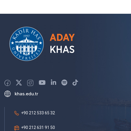
khas.edu.tr
+90 212 533 65 32
+90 212 631 91 50