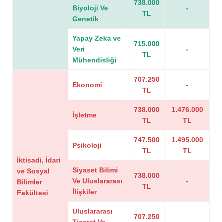
738.000
Biyoloji Ve
-
TL
Genetik
Yapay Zeka ve
715.000
Veri
-
TL
Mühendisliği
707.250
Ekonomi
-
TL
738.000
1.476.000
İşletme
TL
TL
747.500
1.495.000
Psikoloji
TL
TL
İktisadi, İdari
Siyaset Bilimi
ve Sosyal
738.000
Ve Uluslararası
-
Bilimler
TL
İlişkiler
Fakültesi
Uluslararası
707.250