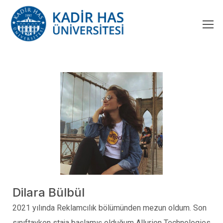
Dilara Bülbül
2021 yılında Reklamcılık bölümünden mezun oldum. Son
sınıftayken staja başlamış olduğum Allurion Technologies