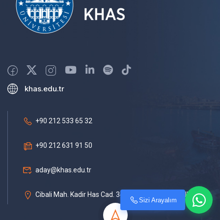
khas.edu.tr
+90 212 533 65 32
+90 212 631 91 50
aday@khas.edu.tr
Cibali Mah. Kadir Has Cad. 34083 Fatih / İSTANBUL
Sizi Arayalım